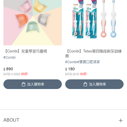
【Combi】兒童學習巧疊椅
【Combi】Teteo第四階段刷牙訓練
器
#
Combi
#
Combi
#
寶寶口腔清潔
890
180
$
$
NTD
1,050
85折
NTD
215
84折
加入購物車
加入購物車
ABOUT