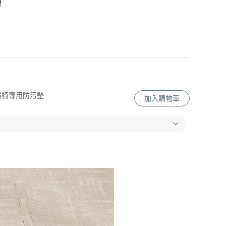
！
撫餐搖椅專用防污墊
加入購物車