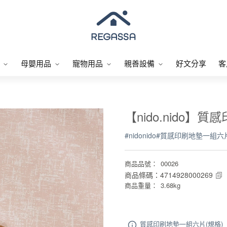
母嬰用品
寵物用品
親善設備
好文分享
客
【nido.nido】
#
nidonido
#
質感印刷地墊一組六
商品品號
：
00026
商品條碼
：
4714928000269
商品重量
：
3.68kg
質感印刷地墊一組六片(規格)