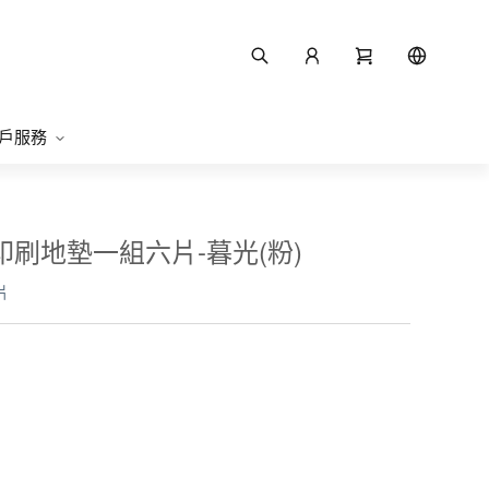
戶服務
質感印刷地墊一組六片-暮光(粉)
片