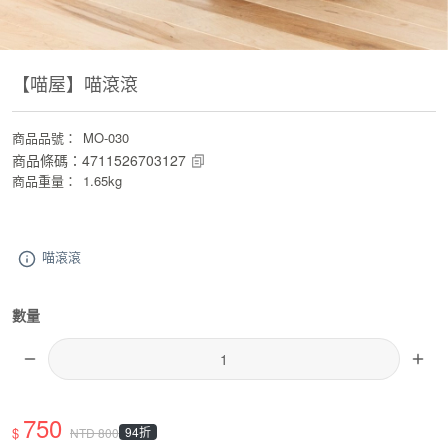
【喵屋】喵滾滾
商品品號
：
MO-030
商品條碼
：
4711526703127
商品重量
：
1.65kg
喵滾滾
數量
750
$
94折
NTD
800