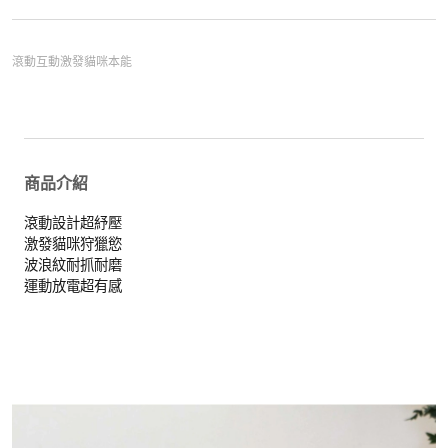
滾動互動激發貓咪本能
商品介紹
滾動設計超紓壓
激發貓咪狩獵慾
波浪紋耐抓耐磨
運動放電超有感