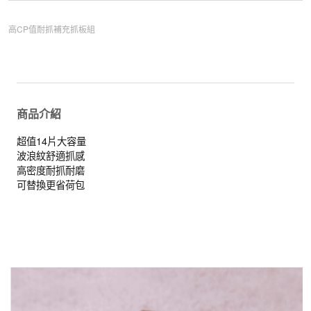
高CP值耐抓補充抓板組
商品介紹
超值14片大容量
波浪紋舒適抓感
高密度耐抓耐磨
可替換更省荷包