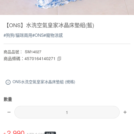
【ONS】水洗空氣皇家冰晶床墊組(藍)
#
狗狗/貓咪兩用
#
ONS
#
寵物涼感
商品品號
：
SM14027
商品條碼
：
4570164140271
ONS水洗空氣皇家冰晶床墊組 (規格)
數量
2,990
85折