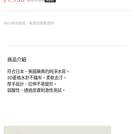
$
NTD
2,580
99%純水組成，無添加易敏成份
商品介紹
符合日本、美國藥典的純淨水質。
3D菱格水針不織布，柔軟去汙。
厚手設計．拉伸不易變形。
弱酸性、通過皮膚刺激性測試。