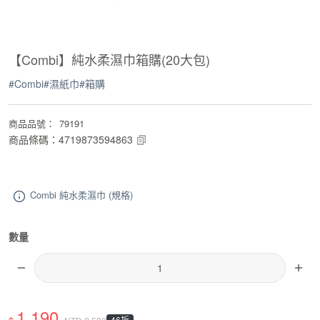
【Combi】純水柔濕巾箱購(20大包)
#
Combi
#
濕紙巾
#
箱購
商品品號
：
79191
商品條碼
：
4719873594863
Combi 純水柔濕巾 (規格)
數量
1,190
46折