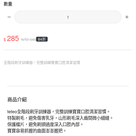
數量
285
$
84折
NTD
340
全階段刷牙訓練器，完整訓練寶寶口腔清潔習慣
商品介紹
teteo全階段刷牙訓練器，完整訓練寶寶口腔清潔習慣。
特製刷毛，避免傷害乳牙，山形刷毛深入齒間微小細縫。
保護檔片，避免刷頭過度深入口腔內部。
寶寶容易抓握的曲面澎澎握把。