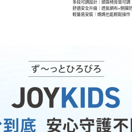
多段可調設計｜頭靠椅背皆可調
舒適安全升級｜透氣網布+側撞
輕量易安裝｜媽媽也能輕鬆操作