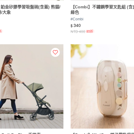
】鉑金矽膠學習吸盤碗(含蓋) 熊貓/
【Combi】不鏽鋼學習叉匙組 (含盒
淋/大象
綠色
#
Combi
340
$
折
NTD
400
85折