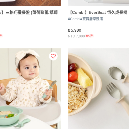
que】三格巧疊餐盤 (薄荷歐蕾/草莓
【Combi】EverSeat 恆久成長椅
#
Combi
#
寶寶居家照護
5,980
$
折
NTD
7,000
85折