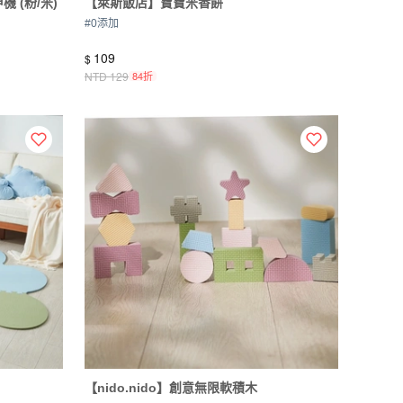
機 (粉/米)
【萊斯飯店】寶寶米香餅
#
0添加
109
$
NTD
129
84折
【nido.nido】創意無限軟積木