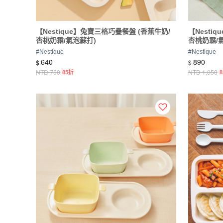
【Nestique】兔寶三格巧疊餐盤 (香蕉牛奶/
【Nesti
杏桃奶霜/氣泡蘇打)
杏桃奶霜/
#
Nestique
#
Nestique
640
890
$
$
NTD
750
85折
NTD
1,050