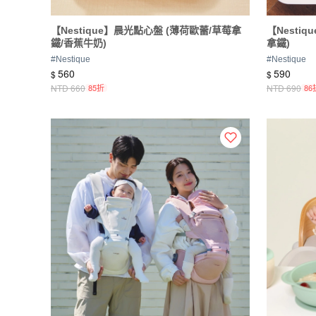
【Nestique】晨光點心盤 (薄荷歐蕾/草莓拿
【Nesti
鐵/香蕉牛奶)
拿鐵)
#
Nestique
#
Nestique
560
590
$
$
NTD
660
85折
NTD
690
86