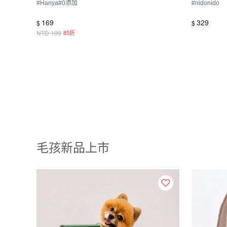
#
Hanya
#
0添加
#
nidonido
169
329
$
$
NTD
199
85折
毛孩新品上市