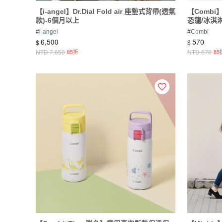
【i-angel】Dr.Dial Fold air 座墊式背帶(透氣
【Combi
款)-6個月以上
恐龍/冰淇
#
i-angel
#
Combi
6,500
570
$
$
NTD
7,650
85折
NTD
670
85