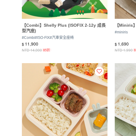
【Combi】Shelly Plus (ISOFIX 2-12y 成長
【Minir
型汽座)
#
miniris
#
Combi
#
ISO-FIX
#
汽車安全座椅
11,900
1,690
$
$
NTD
14,000
85折
NTD
1,990