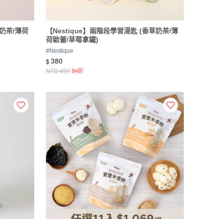
草奶茶/薄荷
【Nestique】兩階段學習湯匙 (香草奶茶/薄
荷歐蕾/草莓拿鐵)
#
Nestique
380
$
NTD
450
84折