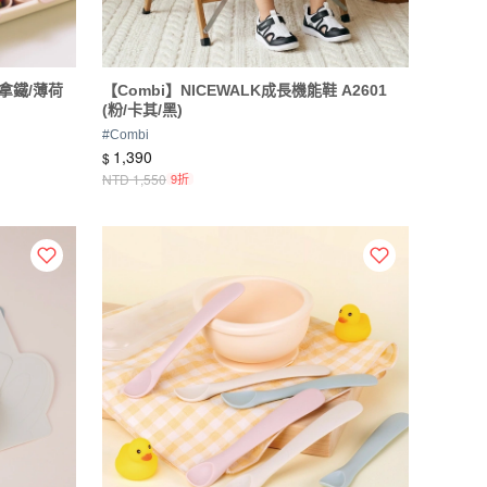
莓拿鐵/薄荷
【Combi】NICEWALK成長機能鞋 A2601
(粉/卡其/黑)
#
Combi
1,390
$
NTD
1,550
9折