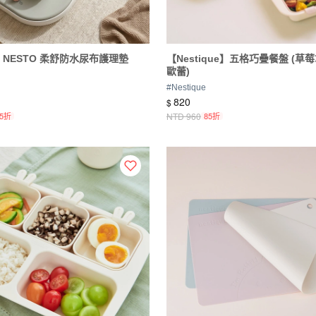
is】NESTO 柔舒防水尿布護理墊
【Nestique】五格巧疊餐盤 (草
歐蕾)
#
Nestique
820
$
85折
NTD
960
85折