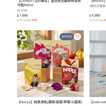
【Combi×Tiger聯名】童用真空斷熱保溫保
【Miniris
冷瓶500ml
#
嬰兒手推車
#
Combi
1,690
5,980
$
$
NTD
1,980
85折
NTD
7,000
多件折扣
【Hanya】純果凍乾(蘋果/香蕉/草莓/火龍果)
【nido.