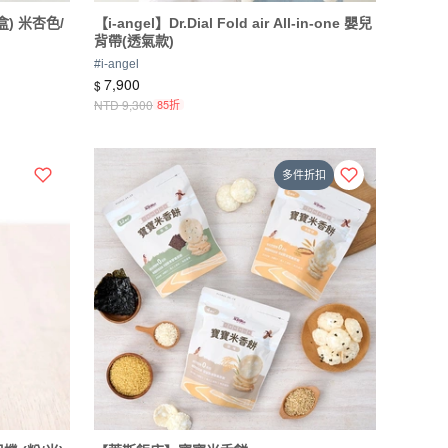
) 米杏色/
【i-angel】Dr.Dial Fold air All-in-one 嬰兒
背帶(透氣款)
#
i-angel
7,900
$
NTD
9,300
85折
多件折扣