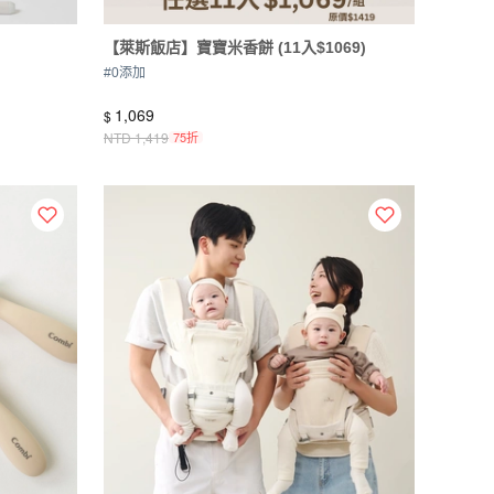
【萊斯飯店】寶寶米香餅 (11入$1069)
#
0添加
1,069
$
NTD
1,419
75折