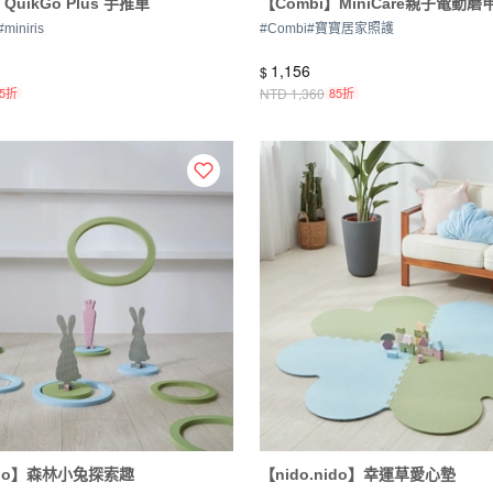
】QuikGo Plus 手推車
【Combi】MiniCare親子電動磨甲
#
miniris
#
Combi
#
寶寶居家照護
1,156
$
85折
NTD
1,360
85折
nido】森林小兔探索趣
【nido.nido】幸運草愛心墊