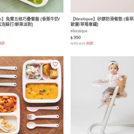
que】兔寶五格巧疊餐盤 (香蕉牛奶/
【Nestique】矽膠防滑餐墊 (香
氣泡蘇打/鮮果派對)
歐蕾/草莓拿鐵)
#
Nestique
350
$
85折
NTD
410
85折